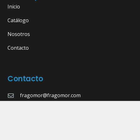
Inicio
Catálogo
Nosotros
Contacto
Contacto
fragomor@fragomor.com
968 89 15 51
Calle Doctor Fleming, 17, 30835 Sangonera la
Seca, Murcia