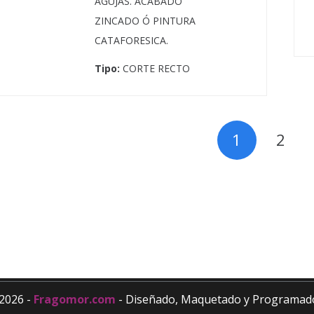
AGUJAS. ACABADO
ZINCADO Ó PINTURA
CATAFORESICA.
Tipo:
CORTE RECTO
Site Map
1
2
Inicio
Catálogo
Nosotros
Contacto
2026 -
Fragomor.com
- Diseñado, Maquetado y Programad