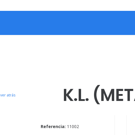
K.L. (ME
ver atrás
Referencia:
11002