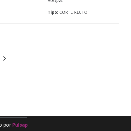
AGUJAS.
Tipo:
CORTE RECTO
Contacto
fragomor@fragomor.com
968 89 15 51
Calle Doctor Fleming, 17, 30835 Sangonera la
Seca, Murcia
o por
Pulsap