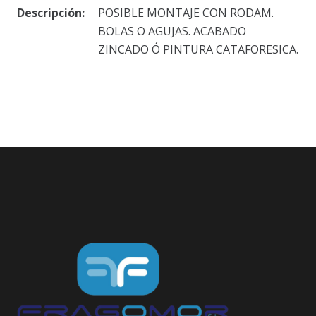
Descripción:
POSIBLE MONTAJE CON RODAM.
BOLAS O AGUJAS. ACABADO
ZINCADO Ó PINTURA CATAFORESICA.