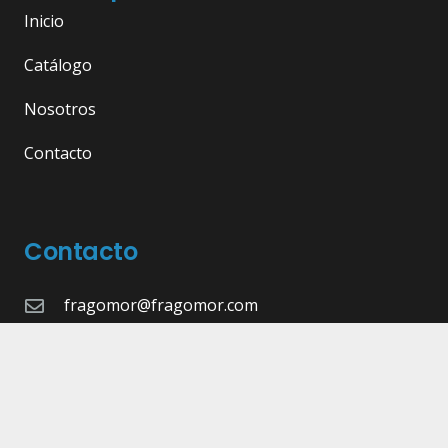
Inicio
Catálogo
Nosotros
Contacto
Contacto
fragomor@fragomor.com
968 89 15 51
Calle Doctor Fleming, 17, 30835 Sangonera la
Seca, Murcia