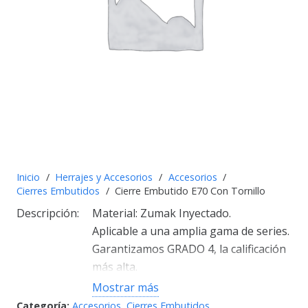
Inicio
/
Herrajes y Accesorios
/
Accesorios
/
Cierres Embutidos
/
Cierre Embutido E70 Con Tornillo
Descripción:
Material: Zumak Inyectado.
Aplicable a una amplia gama de series.
Garantizamos GRADO 4, la calificación
más alta.
En sistemas y mecanismos de
Mostrar más
maniobra garantizamos 20.000 ciclos.
Categoría:
Accesorios
,
Cierres Embutidos