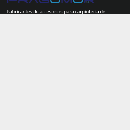
Fabricantes de accesorios para carpintería de
aluminio.
Herrajes técnicos.
Site Map
Inicio
Catálogo
Nosotros
Contacto