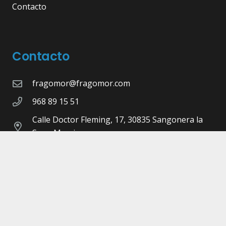
Contacto
Contacto
fragomor@fragomor.com
968 89 15 51
Calle Doctor Fleming, 17, 30835 Sangonera la
Seca, Murcia
©Copyright 2026 -
Fragomor.com
- Diseñado,
Maquetado y Programado por
Pulsap
Aviso legal |
Política de privacidad |
Cookies