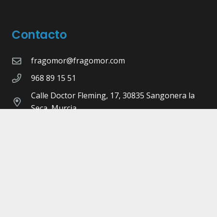
Contacto
fragomor@fragomor.com
968 89 15 51
Calle Doctor Fleming, 17, 30835 Sangonera la
Seca, Murcia
©Copyright 2026 -
Fragomor.com
- Diseñado,
Maquetado y Programado por
Pulsap
Aviso legal |
Política de privacidad |
Cookies