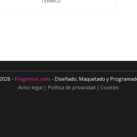
TERMICO
Inicio
Catálogo
Nosotros
Contacto
2026 -
Fragomor.com
- Diseñado, Maquetado y Programad
Aviso legal |
Política de privacidad |
Cookies