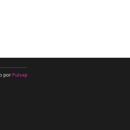
fragomor@fragomor.com
968 89 15 51
Calle Doctor Fleming, 17, 30835 Sangonera la
Seca, Murcia
o por
Pulsap