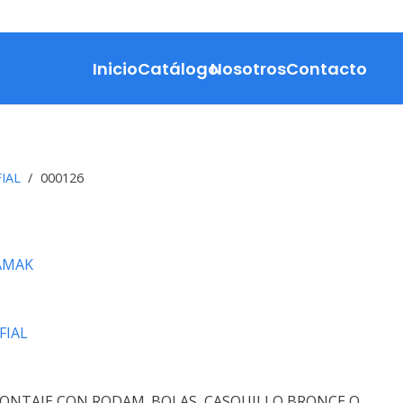
Inicio
Catálogo
Nosotros
Contacto
IAL
/
000126
ZAMAK
FIAL
ONTAJE CON RODAM. BOLAS, CASQUILLO BRONCE O