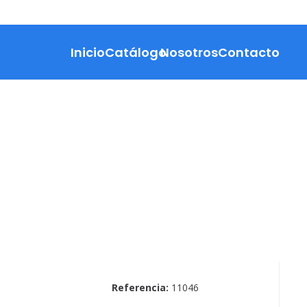
Inicio
Catálogo
Nosotros
Contacto
O
Referencia:
11046