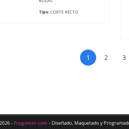
BOLAS.
Tipo:
CORTE RECTO
Site Map
1
2
3
Inicio
Catálogo
Nosotros
Contacto
2026 -
Fragomor.com
- Diseñado, Maquetado y Programad