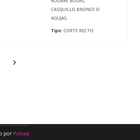
RODAM. BOLAS,
CASQUILLO BRONCE O
AGUJAS.
Tipo:
CORTE RECTO
Contacto
fragomor@fragomor.com
968 89 15 51
Calle Doctor Fleming, 17, 30835 Sangonera la
Seca, Murcia
o por
Pulsap