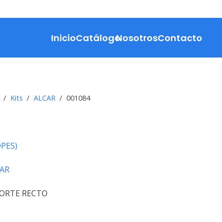
Inicio
Catálogo
Nosotros
Contacto
/
Kits
/
ALCAR
/
001084
PES)
AR
CORTE RECTO