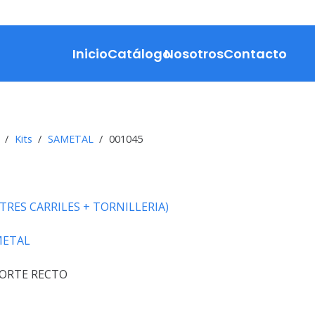
Inicio
Catálogo
Nosotros
Contacto
/
Kits
/
SAMETAL
/
001045
TRES CARRILES + TORNILLERIA)
METAL
CORTE RECTO