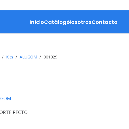
Inicio
Catálogo
Nosotros
Contacto
/
Kits
/
ALUGOM
/
001029
UGOM
CORTE RECTO