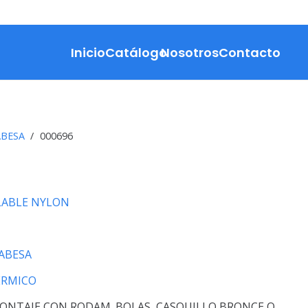
Inicio
Catálogo
Nosotros
Contacto
ABESA
/
000696
ABLE NYLON
ABESA
ERMICO
ONTAJE CON RODAM. BOLAS, CASQUILLO BRONCE O