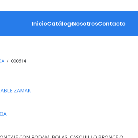
Inicio
Catálogo
Nosotros
Contacto
OA
/
000614
ABLE ZAMAK
COA
ONTAJE CON RODAM. BOLAS, CASQUILLO BRONCE O