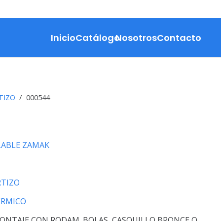
Inicio
Catálogo
Nosotros
Contacto
TIZO
/
000544
ABLE ZAMAK
TIZO
ERMICO
ONTAJE CON RODAM. BOLAS, CASQUILLO BRONCE O