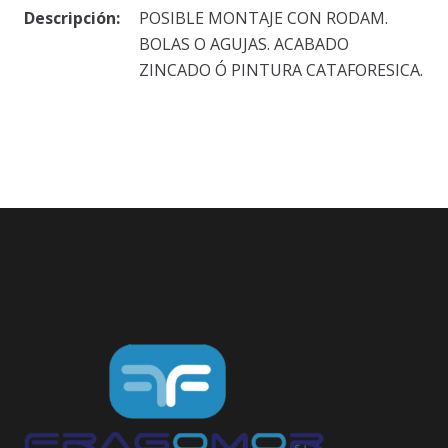
Descripción:
POSIBLE MONTAJE CON RODAM.
BOLAS O AGUJAS. ACABADO
ZINCADO Ó PINTURA CATAFORESICA.