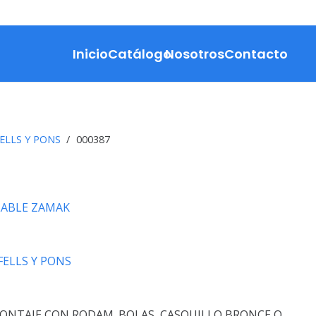
Inicio
Catálogo
Nosotros
Contacto
ELLS Y PONS
/
000387
LABLE ZAMAK
FELLS Y PONS
ONTAJE CON RODAM. BOLAS, CASQUILLO BRONCE O