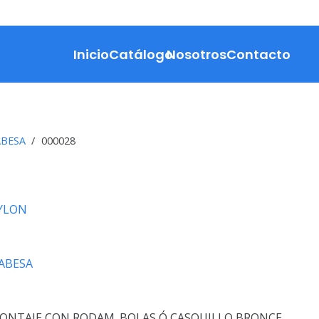
Inicio
Catálogo
Nosotros
Contacto
ABESA
/
000028
NYLON
ABESA
ONTAJE CON RODAM. BOLAS Ó CASQUILLO BRONCE.