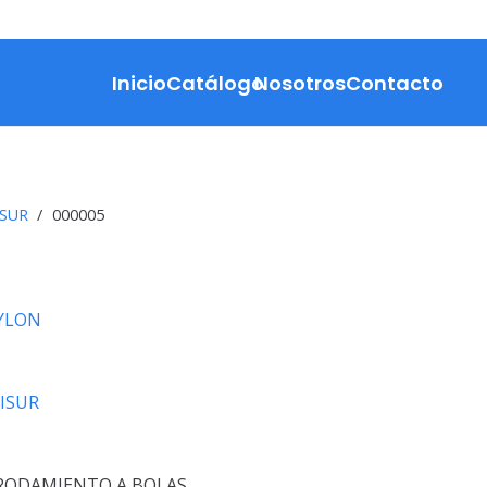
Inicio
Catálogo
Nosotros
Contacto
ISUR
/
000005
NYLON
ISUR
RODAMIENTO A BOLAS.