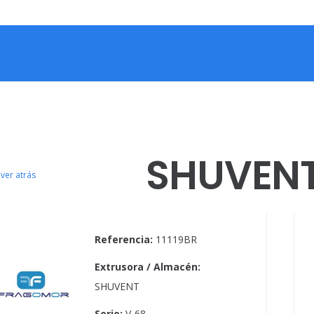
SHUVEN
ver atrás
Referencia:
11119BR
Extrusora / Almacén:
SHUVENT
Serie:
V-68