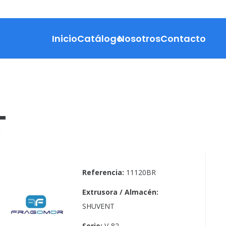
Inicio
Catálogo
Nosotros
Contacto
T
Referencia:
11120BR
Extrusora / Almacén:
SHUVENT
Serie:
V-82