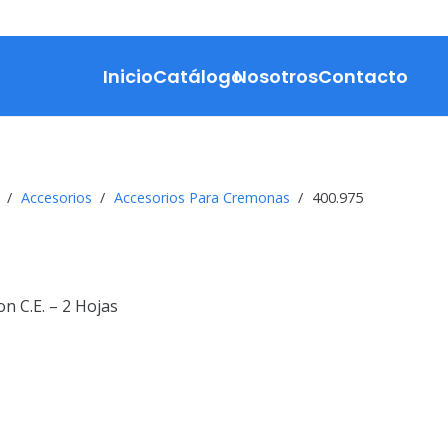
Inicio
Catálogo
Nosotros
Contacto
/
Accesorios
/
Accesorios Para Cremonas
/
400.975
n C.E. – 2 Hojas