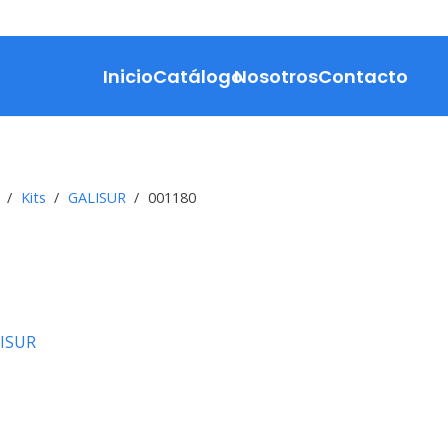
Inicio
Catálogo
Nosotros
Contacto
/
Kits
/
GALISUR
/
001180
ISUR