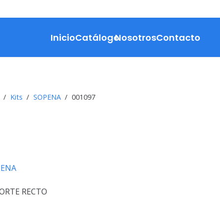
Inicio
Catálogo
Nosotros
Contacto
/
Kits
/
SOPENA
/
001097
PENA
CORTE RECTO