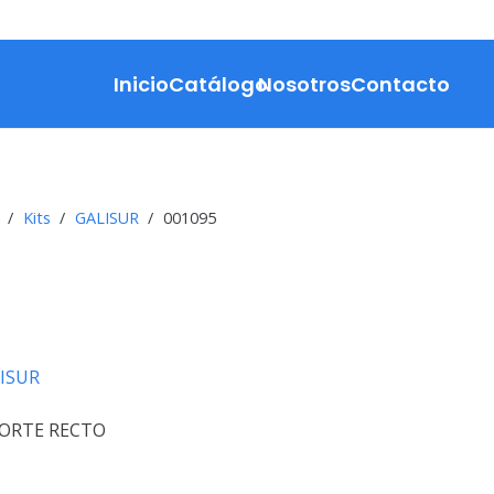
Inicio
Catálogo
Nosotros
Contacto
/
Kits
/
GALISUR
/
001095
ISUR
CORTE RECTO