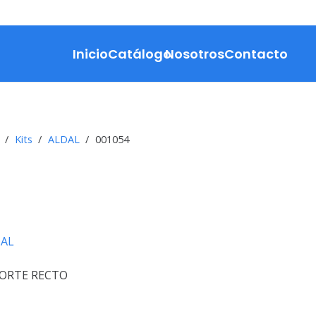
Inicio
Catálogo
Nosotros
Contacto
/
Kits
/
ALDAL
/
001054
AL
CORTE RECTO