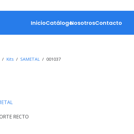
Inicio
Catálogo
Nosotros
Contacto
/
Kits
/
SAMETAL
/
001037
METAL
CORTE RECTO