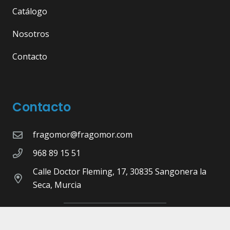
Catálogo
Nosotros
Contacto
Contacto
fragomor@fragomor.com
968 89 15 51
Calle Doctor Fleming, 17, 30835 Sangonera la
Seca, Murcia
©Copyright 2026 -
Fragomor.com
- Diseñado,
Maquetado y Programado por
Pulsap