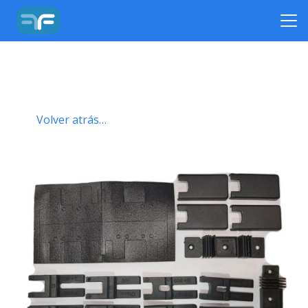
Volver atrás…