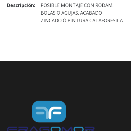
Descripción:
POSIBLE MONTAJE CON RODAM.
BOLAS O AGUJAS. ACABADO
ZINCADO Ó PINTURA CATAFORESICA.