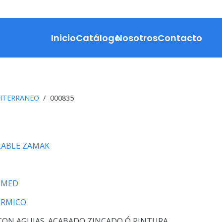
Inicio
Catálogo
Nosotros
Contacto
ITERRANEO
/
000835
ABLE ZAMAK
UMED
ERMICO
ON AGUJAS. ACABADO ZINCADO Ó PINTURA