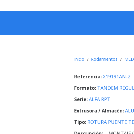
Inicio
/
Rodamientos
/
MED
Referencia:
X19191AN-2
Formato:
TANDEM REGUL
Serie:
ALFA RPT
Extrusora / Almacén:
AL
Tipo:
ROTURA PUENTE T
Descripción:
MONTAJE C