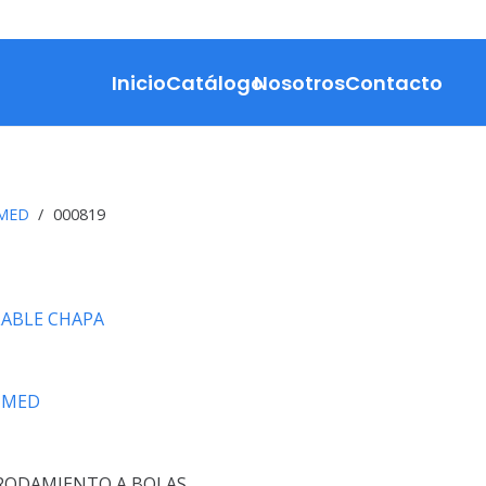
Inicio
Catálogo
Nosotros
Contacto
MED
/
000819
LABLE CHAPA
UMED
RODAMIENTO A BOLAS.