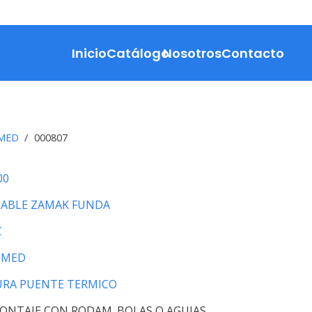
Inicio
Catálogo
Nosotros
Contacto
MED
/
000807
00
LABLE ZAMAK FUNDA
C
UMED
URA PUENTE TERMICO
ONTAJE CON RODAM. BOLAS O AGUJAS.