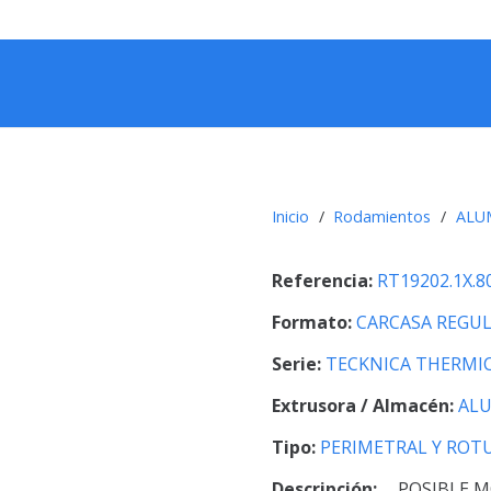
Inicio
/
Rodamientos
/
ALU
Referencia:
RT19202.1X.8
Formato:
CARCASA REGU
Serie:
TECKNICA THERMI
Extrusora / Almacén:
AL
Tipo:
PERIMETRAL Y ROT
Descripción:
POSIBLE M