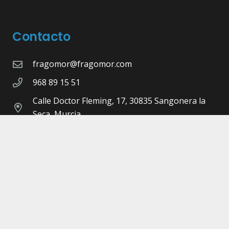
Contacto
fragomor@fragomor.com
968 89 15 51
Calle Doctor Fleming, 17, 30835 Sangonera la
Seca, Murcia
©Copyright 2026 -
Fragomor.com
- Diseñado,
Maquetado y Programado por
Pulsap
Aviso legal |
Política de privacidad |
Cookies