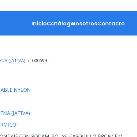
Inicio
Catálogo
Nosotros
Contacto
NA (JATIVA)
/
000699
ABLE NYLON
ENA (JATIVA)
ERMICO
ONTAJE CON RODAM. BOLAS, CASQUILLO BRONCE O