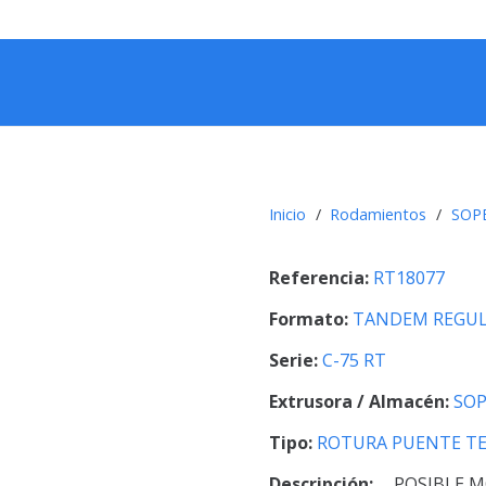
Inicio
/
Rodamientos
/
SOPE
Referencia:
RT18077
Formato:
TANDEM REGUL
Serie:
C-75 RT
Extrusora / Almacén:
SOP
Tipo:
ROTURA PUENTE T
Descripción:
POSIBLE M