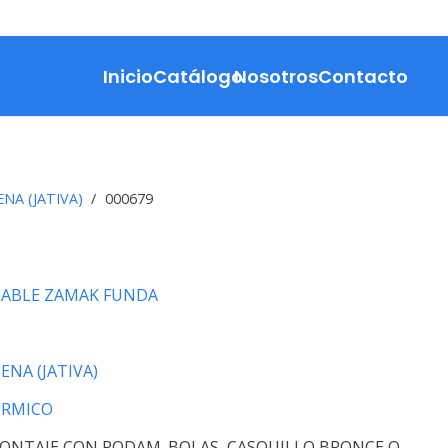
Inicio
Catálogo
Nosotros
Contacto
NA (JATIVA)
/
000679
LABLE ZAMAK FUNDA
ENA (JATIVA)
ERMICO
ONTAJE CON RODAM. BOLAS, CASQUILLO BRONCE O