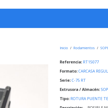
Inicio
/
Rodamientos
/
SOPE
Referencia:
RT15077
Formato:
CARCASA REGU
Serie:
C-75 RT
Extrusora / Almacén:
SOP
Tipo:
ROTURA PUENTE T
Descripción:
POSIBLE M