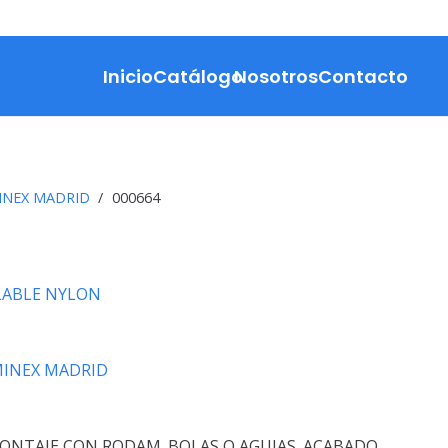
Inicio
Catálogo
Nosotros
Contacto
INEX MADRID
/
000664
ABLE NYLON
INEX MADRID
ONTAJE CON RODAM. BOLAS O AGUJAS. ACABADO