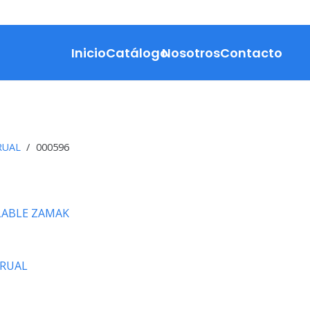
Inicio
Catálogo
Nosotros
Contacto
RUAL
/
000596
ABLE ZAMAK
RUAL