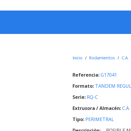
Inicio
/
Rodamientos
/
C.A.
Referencia:
G17041
Formato:
TANDEM REGUL
Serie:
RQ-C
Extrusora / Almacén:
C.A.
Tipo:
PERIMETRAL
Descripción:
POSIBLE M