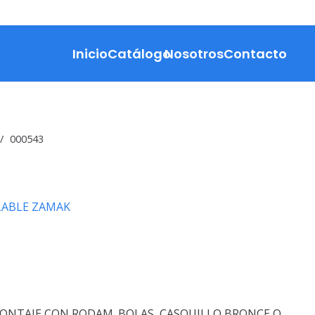
Inicio
Catálogo
Nosotros
Contacto
/
000543
ABLE ZAMAK
ONTAJE CON RODAM. BOLAS, CASQUILLO BRONCE O