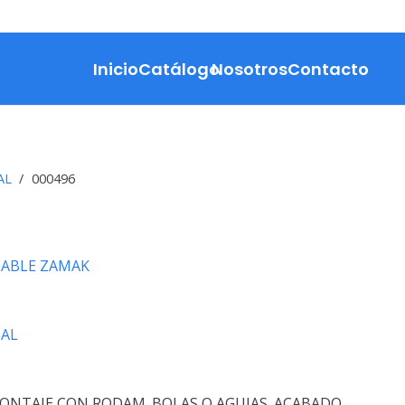
Inicio
Catálogo
Nosotros
Contacto
AL
/
000496
LABLE ZAMAK
AL
ONTAJE CON RODAM. BOLAS O AGUJAS. ACABADO