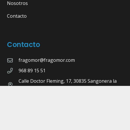
Nosotros
Contacto
Contacto
fragomor@fragomor.com
968 89 15 51
Calle Doctor Fleming, 17, 30835 Sangonera la
Seca, Murcia
©Copyright 2026 -
Fragomor.com
- Diseñado,
Maquetado y Programado por
Pulsap
Aviso legal |
Política de privacidad |
Cookies