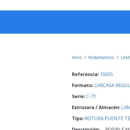
Inicio
/
Rodamientos
/
LAM
Referencia:
15055
Formato:
CARCASA REGU
Serie:
C-71
Extrusora / Almacén:
LAM
Tipo:
ROTURA PUENTE T
Descripción:
POSIBLE M