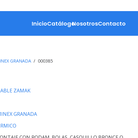
Inicio
Catálogo
Nosotros
Contacto
INEX GRANADA
/
000385
LABLE ZAMAK
INEX GRANADA
ERMICO
ONTAJE CON RODAM. BOLAS, CASQUILLO BRONCE O