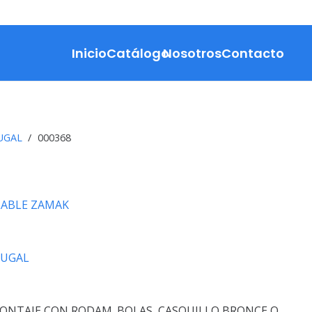
Inicio
Catálogo
Nosotros
Contacto
UGAL
/
000368
LABLE ZAMAK
RUGAL
ONTAJE CON RODAM. BOLAS, CASQUILLO BRONCE O