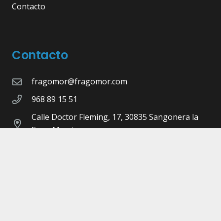
Contacto
Contacto
fragomor@fragomor.com
968 89 15 51
Calle Doctor Fleming, 17, 30835 Sangonera la
Seca, Murcia
©Copyright 2026 -
Fragomor.com
- Diseñado,
Maquetado y Programado por
Pulsap
Aviso legal |
Política de privacidad |
Cookies