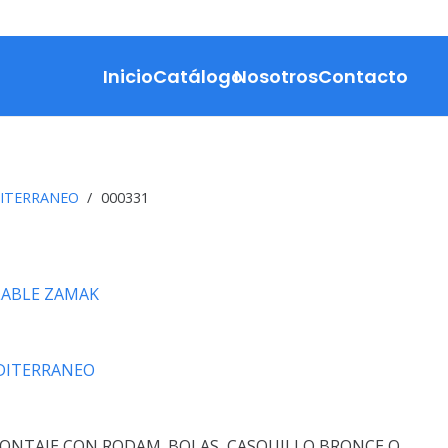
Inicio
Catálogo
Nosotros
Contacto
ITERRANEO
/
000331
LABLE ZAMAK
DITERRANEO
ONTAJE CON RODAM. BOLAS, CASQUILLO BRONCE O