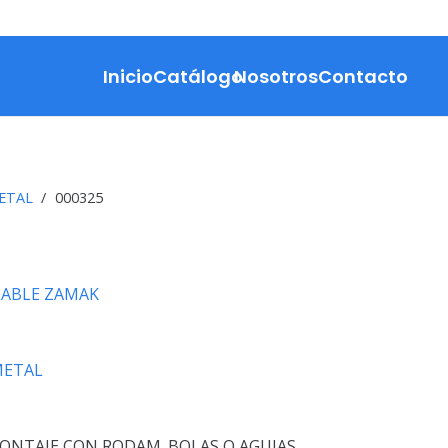
Inicio
Catálogo
Nosotros
Contacto
ETAL
/
000325
LABLE ZAMAK
METAL
ONTAJE CON RODAM. BOLAS O AGUJAS.