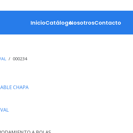
Inicio
Catálogo
Nosotros
Contacto
VAL
/
000234
LABLE CHAPA
VAL
RODAMIENTO A BOLAS.