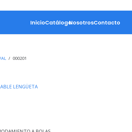
Inicio
Catálogo
Nosotros
Contacto
VAL
/
000201
LABLE LENGÜETA
RODAMIENTO A BOLAS.