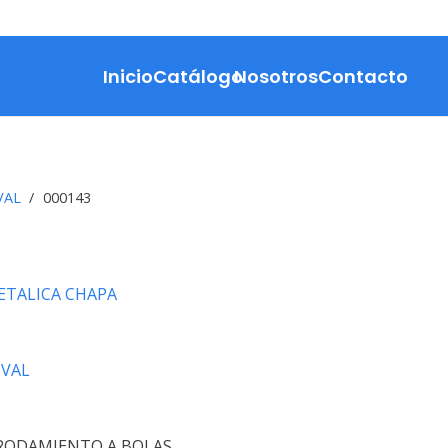
Inicio
Catálogo
Nosotros
Contacto
VAL
/
000143
METALICA CHAPA
VAL
RODAMIENTO A BOLAS.