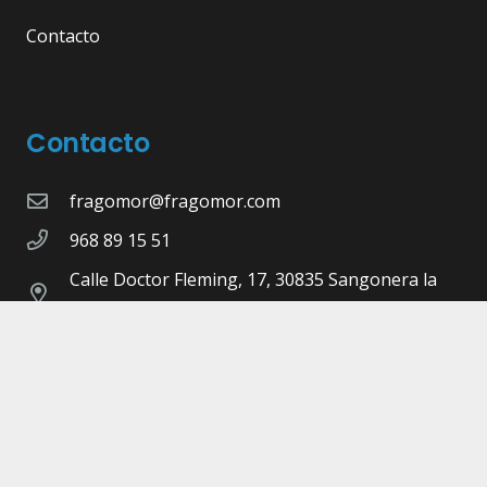
Contacto
Contacto
fragomor@fragomor.com
968 89 15 51
Calle Doctor Fleming, 17, 30835 Sangonera la
Seca, Murcia
©Copyright 2026 -
Fragomor.com
- Diseñado,
Maquetado y Programado por
Pulsap
Aviso legal |
Política de privacidad |
Cookies